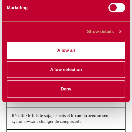
Marketing
Show details
Allow all
EFFICACITÉ DE BATTAGE MAXIMALE
Allow selection
Le design exclusif cible les zones d’impact les plus intenses
pour éviter les surcharges et optimiser les performances.
Deny
POLYVALENCE POUR PLUSIEURS
CULTURES
Récoltez le blé, le soja, le maïs et le canola avec un seul
système — sans changer de composants.